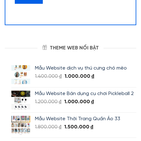
THEME WEB NỔI BẬT
Mẫu Website dịch vụ thú cưng chó mèo
Giá
Giá
1.400.000
₫
1.000.000
₫
gốc
hiện
là:
tại
Mẫu Website Bán dụng cụ chơi Pickleball 2
1.400.000 ₫.
là:
Giá
Giá
1.200.000
₫
1.000.000
₫
1.000.000 ₫.
gốc
hiện
là:
tại
Mẫu Website Thời Trang Quần Áo 33
1.200.000 ₫.
là:
Giá
Giá
1.800.000
₫
1.500.000
₫
1.000.000 ₫.
gốc
hiện
là:
tại