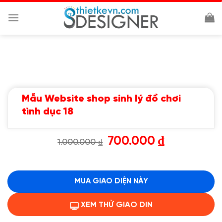
Chuyển
đến
nội
dung
Mẫu Website shop sinh lý đồ chơi
tình dục 18
Giá
Giá
700.000
₫
1.000.000
₫
gốc
hiện
là:
tại
1.000.000 ₫.
là:
700.000 ₫.
MUA GIAO DIỆN NÀY
XEM THỬ GIAO DIN