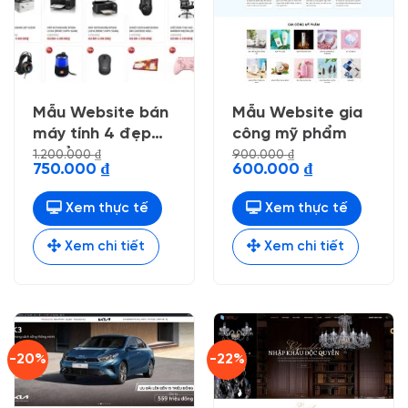
Mẫu Website bán
Mẫu Website gia
máy tính 4 đẹp
công mỹ phẩm
chuẩn seo
1.200.000
₫
900.000
₫
Giá
Giá
Giá
Giá
750.000
₫
600.000
₫
gốc
hiện
gốc
hiện
là:
tại
là:
tại
1.200.000 ₫.
là:
900.000 ₫.
là:
Xem thực tế
Xem thực tế
750.000 ₫.
600.000 ₫.
Xem chi tiết
Xem chi tiết
-20%
-22%