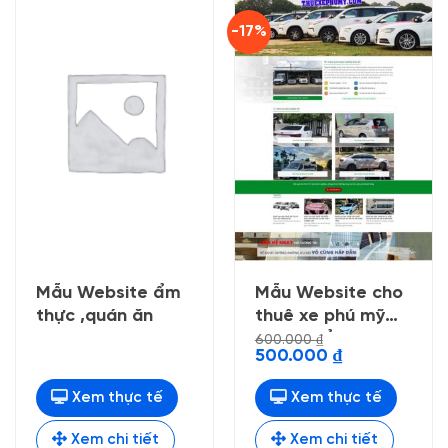
-17%
Mẫu Website ẩm
Mẫu Website cho
thực ,quán ăn
thuê xe phú mỹ
nhẹ chuẩn seo
600.000
₫
Giá
Giá
500.000
₫
gốc
hiện
là:
tại
600.000 ₫.
là:
Xem thực tế
Xem thực tế
500.000 ₫.
Xem chi tiết
Xem chi tiết