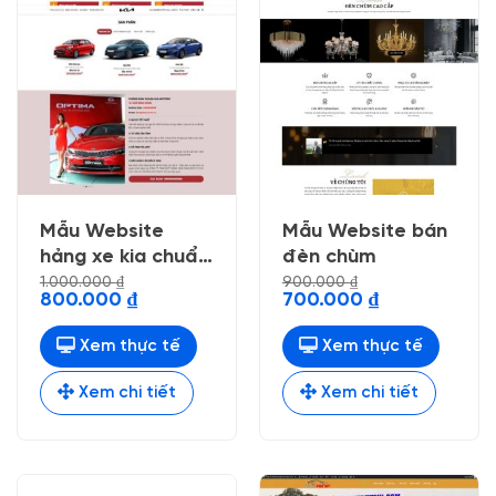
Mẫu Website
Mẫu Website bán
hảng xe kia chuẩn
đèn chùm
đẹp
1.000.000
₫
900.000
₫
Giá
Giá
Giá
Giá
800.000
₫
700.000
₫
gốc
hiện
gốc
hiện
là:
tại
là:
tại
1.000.000 ₫.
là:
900.000 ₫.
là:
Xem thực tế
Xem thực tế
800.000 ₫.
700.000 ₫.
Xem chi tiết
Xem chi tiết