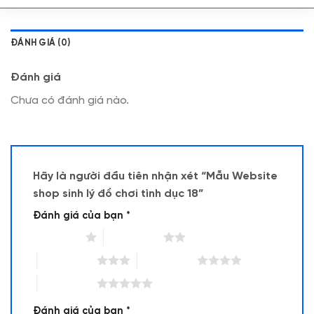
ĐÁNH GIÁ (0)
Đánh giá
Chưa có đánh giá nào.
Hãy là người đầu tiên nhận xét “Mẫu Website
shop sinh lý đồ chơi tình dục 18”
Đánh giá của bạn
*
1 trên 5 sao
2 trên 5 sao
3 trên 5 sao
4 trên 5 sao
5 trên 5 sao
Đánh giá của bạn
*