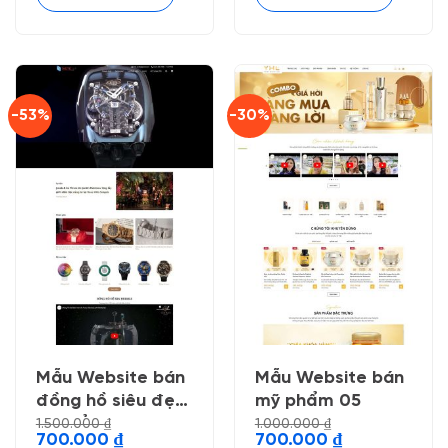
-53%
-30%
Mẫu Website bán
Mẫu Website bán
đồng hồ siêu đẹp
mỹ phẩm 05
, chuẩn seo
1.500.000
₫
1.000.000
₫
Giá
Giá
Giá
Giá
700.000
₫
700.000
₫