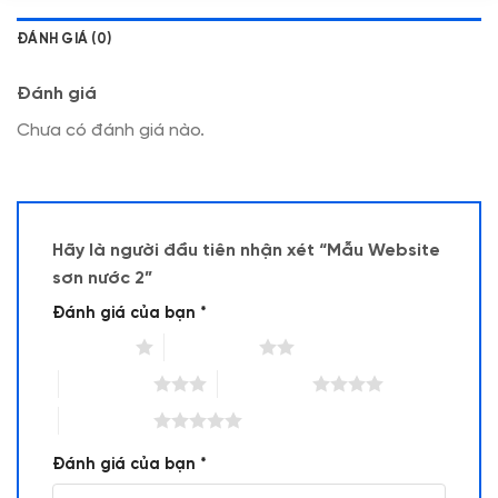
ĐÁNH GIÁ (0)
Đánh giá
Chưa có đánh giá nào.
Hãy là người đầu tiên nhận xét “Mẫu Website
sơn nước 2”
Đánh giá của bạn
*
1 trên 5 sao
2 trên 5 sao
3 trên 5 sao
4 trên 5 sao
5 trên 5 sao
Đánh giá của bạn
*