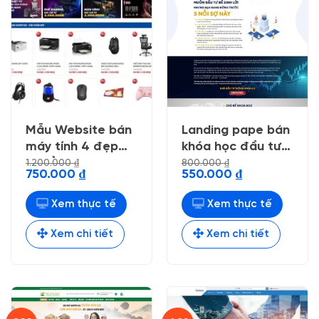
Mẫu Website bán
Landing pape bán
máy tính 4 đẹp
khóa học đầu tư
chuẩn seo
doanh nhân
1.200.000
₫
800.000
₫
Giá
Giá
Giá
Giá
750.000
₫
550.000
₫
gốc
hiện
gốc
hiện
là:
tại
là:
tại
1.200.000 ₫.
là:
800.000 ₫.
là:
Xem thực tế
Xem thực tế
750.000 ₫.
550.000 ₫.
Xem chi tiết
Xem chi tiết