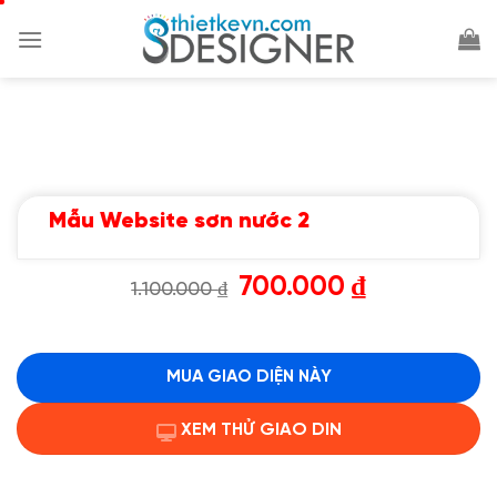
Chuyển
đến
nội
dung
Mẫu Website sơn nước 2
Giá
Giá
700.000
₫
1.100.000
₫
gốc
hiện
là:
tại
1.100.000 ₫.
là:
700.000 ₫.
MUA GIAO DIỆN NÀY
XEM THỬ GIAO DIN