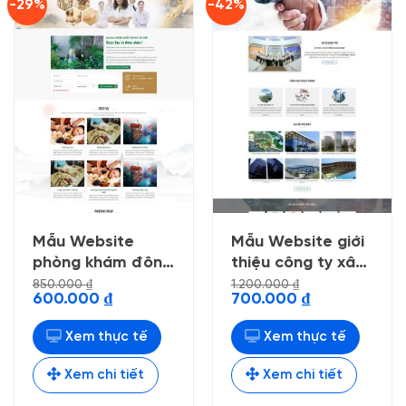
-29%
-42%
Mẫu Website
Mẫu Website giới
phòng khám đông
thiệu công ty xây
y
dựng 4
850.000
₫
1.200.000
₫
Giá
Giá
Giá
Giá
600.000
₫
700.000
₫
gốc
hiện
gốc
hiện
là:
tại
là:
tại
850.000 ₫.
là:
1.200.000 ₫.
là:
Xem thực tế
Xem thực tế
600.000 ₫.
700.000 ₫.
Xem chi tiết
Xem chi tiết