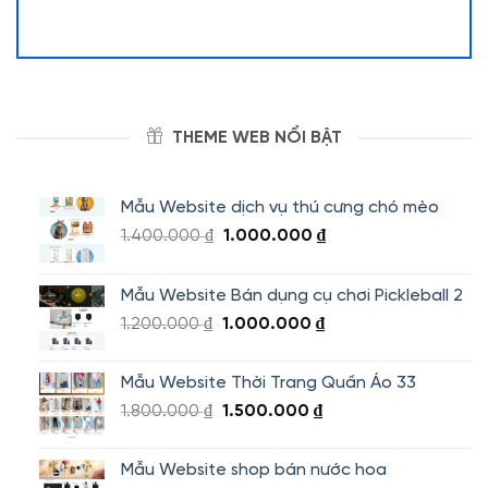
THEME WEB NỔI BẬT
Mẫu Website dịch vụ thú cưng chó mèo
Giá
Giá
1.400.000
₫
1.000.000
₫
gốc
hiện
là:
tại
Mẫu Website Bán dụng cụ chơi Pickleball 2
1.400.000 ₫.
là:
Giá
Giá
1.200.000
₫
1.000.000
₫
1.000.000 ₫.
gốc
hiện
là:
tại
Mẫu Website Thời Trang Quần Áo 33
1.200.000 ₫.
là:
Giá
Giá
1.800.000
₫
1.500.000
₫
1.000.000 ₫.
gốc
hiện
là:
tại
Mẫu Website shop bán nước hoa
1.800.000 ₫.
là: