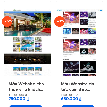
-25%
-41%
Mẫu Website cho
Mẫu Website tin
thuê villa khách
tức coin đẹp
sạn
chuẩn seo
1.000.000
₫
1.100.000
₫
Giá
Giá
Giá
Giá
750.000
₫
650.000
₫
gốc
hiện
gốc
hiện
là:
tại
là:
tại