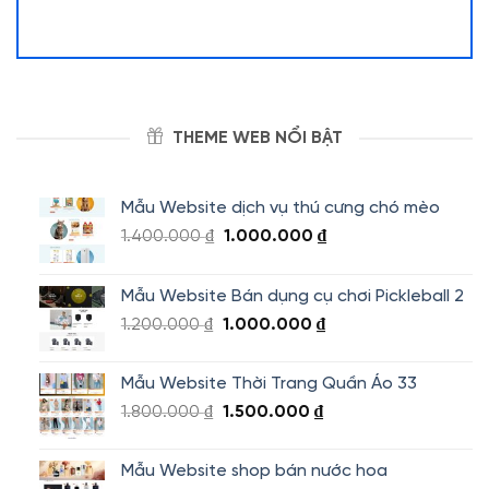
THEME WEB NỔI BẬT
Mẫu Website dịch vụ thú cưng chó mèo
Giá
Giá
1.400.000
₫
1.000.000
₫
gốc
hiện
là:
tại
Mẫu Website Bán dụng cụ chơi Pickleball 2
1.400.000 ₫.
là:
Giá
Giá
1.200.000
₫
1.000.000
₫
1.000.000 ₫.
gốc
hiện
là:
tại
Mẫu Website Thời Trang Quần Áo 33
1.200.000 ₫.
là:
Giá
Giá
1.800.000
₫
1.500.000
₫
1.000.000 ₫.
gốc
hiện
là:
tại
Mẫu Website shop bán nước hoa
1.800.000 ₫.
là: