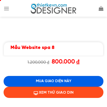
Chuyển
đến
nội
dung
Mẫu Website spa 8
Giá
Giá
800.000
₫
1.200.000
₫
gốc
hiện
là:
tại
1.200.000 ₫.
là:
800.000 ₫.
MUA GIAO DIỆN NÀY
XEM THỬ GIAO DIN