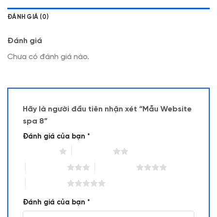
ĐÁNH GIÁ (0)
Đánh giá
Chưa có đánh giá nào.
Hãy là người đầu tiên nhận xét “Mẫu Website
spa 8”
Đánh giá của bạn
*
1 trên 5 sao
2 trên 5 sao
3 trên 5 sao
4 trên 5 sao
5 trên 5 sao
Đánh giá của bạn
*