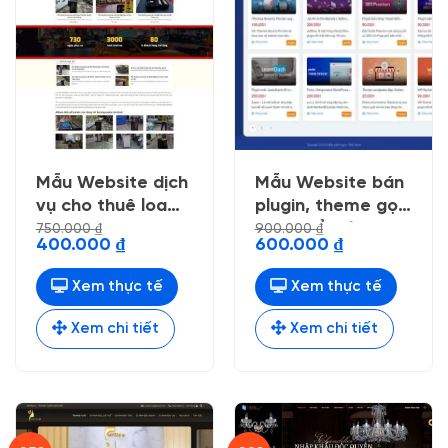
Mẫu Website dịch
Mẫu Website bán
vụ cho thuê loa
plugin, theme gọn
kẹo kéo
gàng dể nhìn
750.000
₫
900.000
₫
Giá
Giá
Giá
Giá
400.000
₫
600.000
₫
gốc
hiện
gốc
hiện
là:
tại
là:
tại
750.000 ₫.
là:
900.000 ₫.
là:
Xem thực tế
Xem thực tế
400.000 ₫.
600.000 ₫.
Xem chi tiết
Xem chi tiết