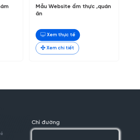
hám
Mẫu Website ẩm thực ,quán
ăn
Xem thực tế
000 ₫.
Xem chi tiết
Chỉ đường
rẻ