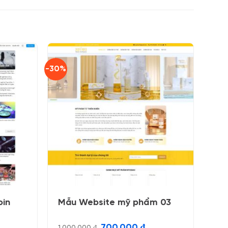
-30%
oin
Mẫu Website mỹ phẩm 03
Giá
Giá
700.000
₫