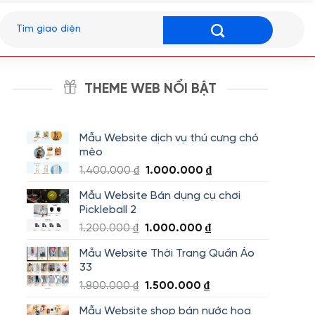
Tìm
kiếm:
THEME WEB NỔI BẬT
Mẫu Website dịch vụ thú cưng chó
mèo
Giá
Giá
1.400.000
₫
1.000.000
₫
gốc
hiện
Mẫu Website Bán dụng cụ chơi
là:
tại
Pickleball 2
1.400.000 ₫.
là:
Giá
Giá
1.200.000
₫
1.000.000
₫
1.000.000 ₫.
gốc
hiện
Mẫu Website Thời Trang Quần Áo
là:
tại
33
1.200.000 ₫.
là:
Giá
Giá
1.800.000
₫
1.500.000
₫
1.000.000 ₫.
gốc
hiện
Mẫu Website shop bán nước hoa
là:
tại