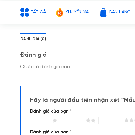
TẤT CẢ
KHUYẾN MÃI
BÁN HÀNG
ĐÁNH GIÁ (0)
Đánh giá
Chưa có đánh giá nào.
Hãy là người đầu tiên nhận xét “M
Đánh giá của bạn
*
1 trên 5 sao
2 trên 5 sao
3 trên 5 sao
Đánh giá của bạn
*