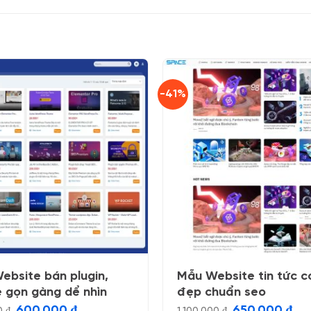
-41%
ebsite bán plugin,
Mẫu Website tin tức c
 gọn gàng dể nhìn
đẹp chuẩn seo
Giá
Giá
Giá
Giá
600.000
₫
650.000
₫