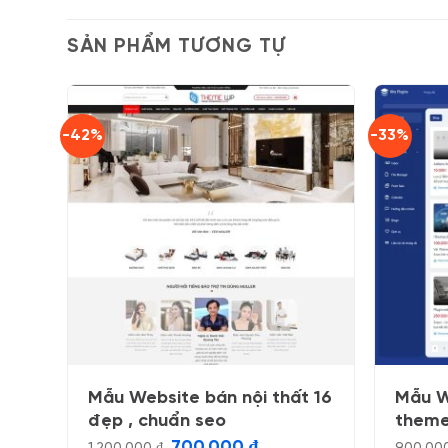
SẢN PHẨM TƯƠNG TỰ
-42%
-33%
Mẫu Website bán nội thất 16
Mẫu W
đẹp , chuẩn seo
theme
Giá
Giá
700.000
₫