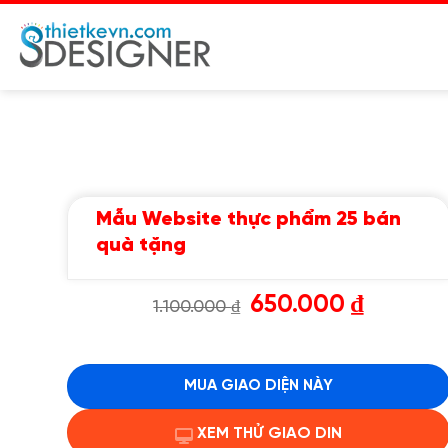
Chuyển
đến
nội
dung
Mẫu Website thực phẩm 25 bán
quà tặng
Giá
Giá
650.000
₫
1.100.000
₫
gốc
hiện
là:
tại
1.100.000 ₫.
là:
650.000 ₫.
MUA GIAO DIỆN NÀY
XEM THỬ GIAO DIN