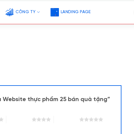
CÔNG TY
LANDING PAGE
ẫu Website thực phẩm 25 bán quà tặng”
4 trên 5 sao
5 trên 5 sao