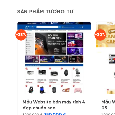
SẢN PHẨM TƯƠNG TỰ
-38%
-30%
Mẫu Website bán máy tính 4
Mẫu W
đẹp chuẩn seo
05
Giá
Giá
750.000
₫