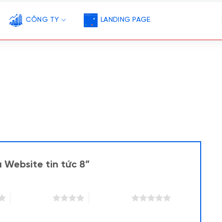
CÔNG TY
LANDING PAGE
 Website tin tức 8”
4 trên 5 sao
5 trên 5 sao