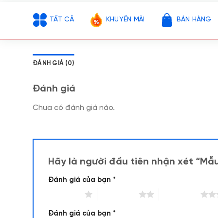
TẤT CẢ
KHUYẾN MÃI
BÁN HÀNG
ĐÁNH GIÁ (0)
Đánh giá
Chưa có đánh giá nào.
Hãy là người đầu tiên nhận xét “Mẫu
Đánh giá của bạn
*
1 trên 5 sao
2 trên 5 sao
3 trên 5 sao
Đánh giá của bạn
*