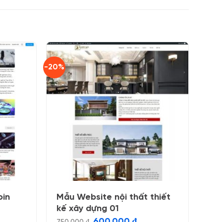
-20%
oin
Mẫu Website nội thất thiết
kế xây dựng 01
Giá
Giá
600.000
₫