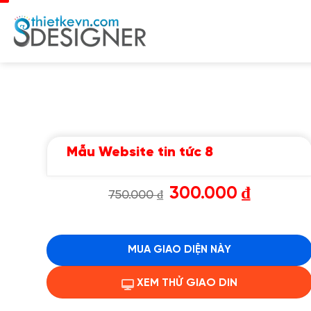
Chuyển
đến
nội
dung
Mẫu Website tin tức 8
Giá
Giá
300.000
₫
750.000
₫
gốc
hiện
là:
tại
750.000 ₫.
là:
300.000 ₫.
MUA GIAO DIỆN NÀY
XEM THỬ GIAO DIN