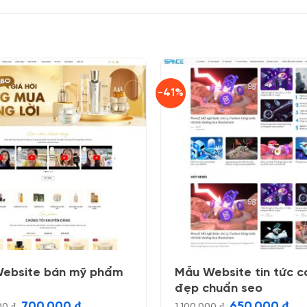
-41%
ebsite bán mỹ phẩm
Mẫu Website tin tức c
đẹp chuẩn seo
Giá
Giá
Giá
Giá
700.000
₫
650.000
₫