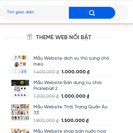
Tìm
kiếm:
THEME WEB NỔI BẬT
Mẫu Website dịch vụ thú cưng chó
mèo
Giá
Giá
1.400.000
₫
1.000.000
₫
gốc
hiện
Mẫu Website Bán dụng cụ chơi
là:
tại
Pickleball 2
1.400.000 ₫.
là:
Giá
Giá
1.200.000
₫
1.000.000
₫
1.000.000 ₫.
gốc
hiện
Mẫu Website Thời Trang Quần Áo
là:
tại
33
1.200.000 ₫.
là:
Giá
Giá
1.800.000
₫
1.500.000
₫
1.000.000 ₫.
gốc
hiện
Mẫu Website shop bán nước hoa
là:
tại