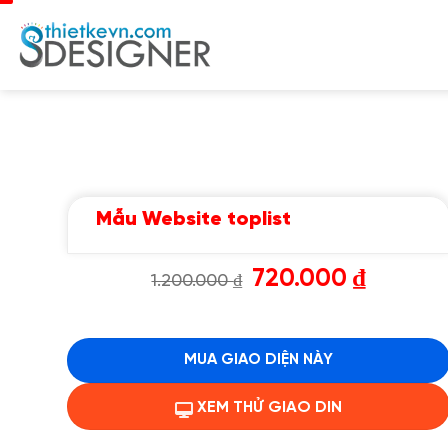
Chuyển
đến
nội
dung
Mẫu Website toplist
Giá
Giá
720.000
₫
1.200.000
₫
gốc
hiện
là:
tại
1.200.000 ₫.
là:
720.000 ₫.
MUA GIAO DIỆN NÀY
XEM THỬ GIAO DIN