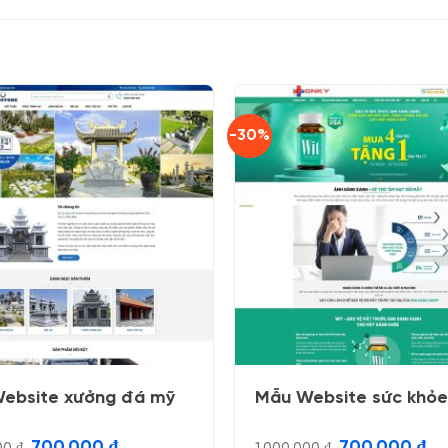
-30%
ebsite xưởng đá mỹ
Mẫu Website sức khỏe 
Giá
Giá
Giá
Gi
700.000
₫
700.000
₫