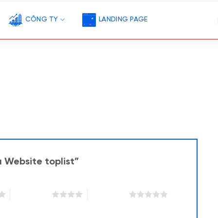
CÔNG TY
LANDING PAGE
 Website toplist”
4 trên 5 sao
5 trên 5 sao