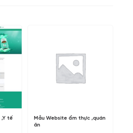
,Y tế
Mẫu Website ẩm thực ,quán
ăn
á