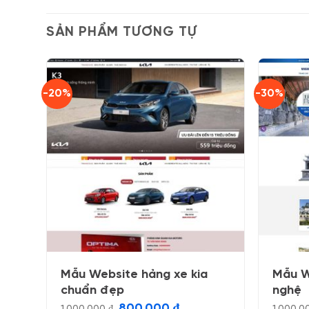
SẢN PHẨM TƯƠNG TỰ
-20%
-30%
Mẫu Website hảng xe kia
Mẫu W
chuẩn đẹp
nghệ
Giá
Giá
800.000
₫