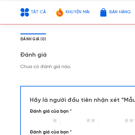
TẤT CẢ
KHUYẾN MÃI
BÁN HÀNG
ĐÁNH GIÁ (0)
Đánh giá
Chưa có đánh giá nào.
Hãy là người đầu tiên nhận xét “Mẫu
Đánh giá của bạn
*
1 trên 5 sao
2 trên 5 sao
3 trên 5 sao
Đánh giá của bạn
*