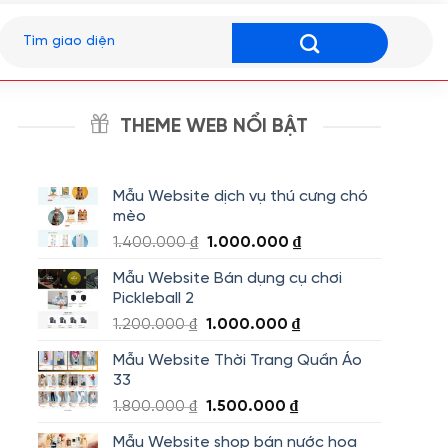
Tìm
kiếm:
THEME WEB NỔI BẬT
Mẫu Website dịch vụ thú cưng chó
mèo
Giá
Giá
1.400.000
₫
1.000.000
₫
gốc
hiện
Mẫu Website Bán dụng cụ chơi
là:
tại
Pickleball 2
1.400.000 ₫.
là:
Giá
Giá
1.200.000
₫
1.000.000
₫
1.000.000 ₫.
gốc
hiện
Mẫu Website Thời Trang Quần Áo
là:
tại
33
1.200.000 ₫.
là:
Giá
Giá
1.800.000
₫
1.500.000
₫
1.000.000 ₫.
gốc
hiện
Mẫu Website shop bán nước hoa
là:
tại