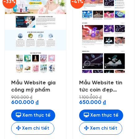
-33%
-41%
Mẫu Website gia
Mẫu Website tin
công mỹ phẩm
tức coin đẹp
chuẩn seo
900.000
₫
1.100.000
₫
Giá
Giá
Giá
Giá
600.000
₫
650.000
₫
gốc
hiện
gốc
hiện
là:
tại
là:
tại
900.000 ₫.
là:
1.100.000 ₫.
là:
Xem thực tế
Xem thực tế
600.000 ₫.
650.000 ₫.
Xem chi tiết
Xem chi tiết