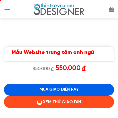
Chuyển
đến
nội
dung
Mẫu Website trung tâm anh ngữ
Giá
Giá
550.000
₫
850.000
₫
gốc
hiện
là:
tại
850.000 ₫.
là:
550.000 ₫.
MUA GIAO DIỆN NÀY
XEM THỬ GIAO DIN