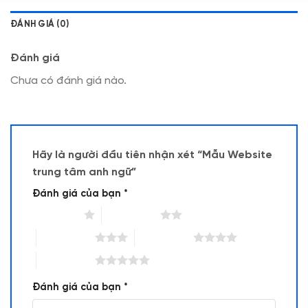
ĐÁNH GIÁ (0)
Đánh giá
Chưa có đánh giá nào.
Hãy là người đầu tiên nhận xét “Mẫu Website
trung tâm anh ngữ”
Đánh giá của bạn
*
1 trên 5 sao
2 trên 5 sao
3 trên 5 sao
4 trên 5 sao
5 trên 5 sao
Đánh giá của bạn
*