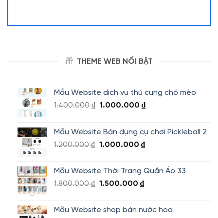
THEME WEB NỔI BẬT
Mẫu Website dịch vụ thú cưng chó mèo
Giá
Giá
1.400.000
₫
1.000.000
₫
gốc
hiện
là:
tại
Mẫu Website Bán dụng cụ chơi Pickleball 2
1.400.000 ₫.
là:
Giá
Giá
1.200.000
₫
1.000.000
₫
1.000.000 ₫.
gốc
hiện
là:
tại
Mẫu Website Thời Trang Quần Áo 33
1.200.000 ₫.
là:
Giá
Giá
1.800.000
₫
1.500.000
₫
1.000.000 ₫.
gốc
hiện
là:
tại
Mẫu Website shop bán nước hoa
1.800.000 ₫.
là: