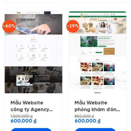
-60%
-29%
Mẫu Website
Mẫu Website
công ty Agency
phòng khám đông
Digital Marketing
y
1.500.000
₫
850.000
₫
Giá
Giá
Giá
Giá
600.000
₫
600.000
₫
Online
gốc
hiện
gốc
hiện
là:
tại
là:
tại