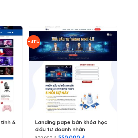
-31%
tính 4
Landing pape bán khóa học
đầu tư doanh nhân
Giá
Giá
550.000
₫