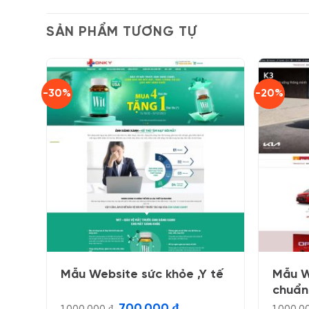
SẢN PHẨM TƯƠNG TỰ
-30%
-20%
Mẫu Website sức khỏe ,Y tế
Mẫu W
chuẩn
Giá
Giá
700.000
₫