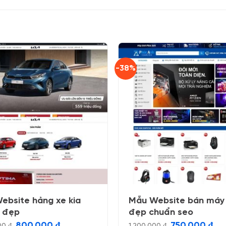
-38%
ebsite hảng xe kia
Mẫu Website bán máy 
 đẹp
đẹp chuẩn seo
Giá
Giá
Giá
Giá
800.000
₫
750.000
₫