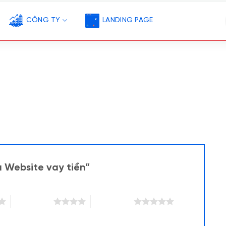
CÔNG TY
LANDING PAGE
u Website vay tiền”
4 trên 5 sao
5 trên 5 sao