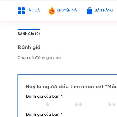
TẤT CẢ
KHUYẾN MÃI
BÁN HÀNG
ĐÁNH GIÁ (0)
Đánh giá
Chưa có đánh giá nào.
Hãy là người đầu tiên nhận xét “Mẫ
Đánh giá của bạn
*
1 trên 5 sao
2 trên 5 sao
3 trên 5 sao
Đánh giá của bạn
*