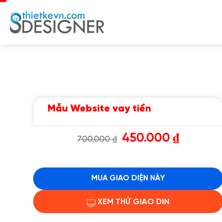
Chuyển
đến
nội
dung
Mẫu Website vay tiền
Giá
Giá
450.000
₫
700.000
₫
gốc
hiện
là:
tại
700.000 ₫.
là:
450.000 ₫.
MUA GIAO DIỆN NÀY
XEM THỬ GIAO DIN