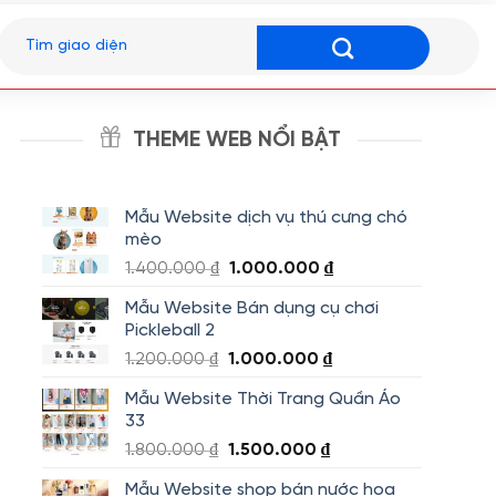
Tìm
kiếm:
THEME WEB NỔI BẬT
Mẫu Website dịch vụ thú cưng chó
mèo
Giá
Giá
1.400.000
₫
1.000.000
₫
gốc
hiện
Mẫu Website Bán dụng cụ chơi
là:
tại
Pickleball 2
1.400.000 ₫.
là:
Giá
Giá
1.200.000
₫
1.000.000
₫
1.000.000 ₫.
gốc
hiện
Mẫu Website Thời Trang Quần Áo
là:
tại
33
1.200.000 ₫.
là:
Giá
Giá
1.800.000
₫
1.500.000
₫
1.000.000 ₫.
gốc
hiện
Mẫu Website shop bán nước hoa
là:
tại